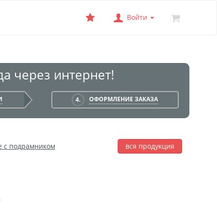
Войти
а через интернет!
И
ОФОРМЛЕНИЕ ЗАКАЗА
4.
е с подрамником
вся продукция
лаж
Фотобокс
Печать на баннере
З
я печать