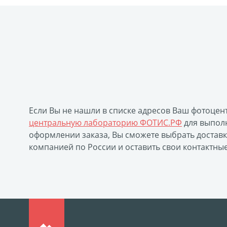
Замки с фотографией
Зажигалки
Украшени
Брошюры и каталоги
Меню для баров и ресто
Печать на пленке, наклейки
Печать на бэклите
Печать подарочных сертификатов
Холст-Декор
Бокс для карточек
Инстамагнит
Трюмо
Вышивка на бейсболке
Воздушные шары
П
Листовая печать
Плакат мечты
Фотограви
Если Вы не нашли в списке адресов Ваш фотоцен
Коробки для кружек
Коробки для тарелок
К
центральную лабораторию ФОТИС.РФ
для выполн
Фото на дереве
Светильник с фото
Космет
оформлении заказа, Вы сможете выбрать достав
Фотодневник
Оживающие фотографии
Пер
компанией по России и оставить свои контактны
Фото на пенокартоне в стиле love
Фотосветиль
Оживающий магнит
Оживающий холст
Ож
Оживающая детская метрика
Оживающая откр
Оживающие грамоты
Оживающий пазл
О
Фото на документы онлайн
Раскраски
Печа