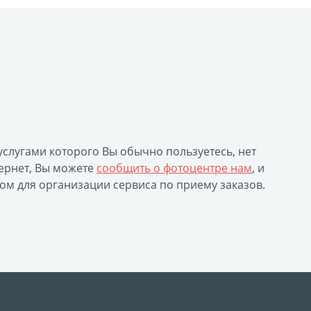
уклеты
Портрет ветерана
(упаковка)
Печать файлов
инки
 услугами которого Вы обычно пользуетесь, нет
очные
ернет, Вы можете
сообщить о фотоцентре нам
, и
атулка
ом для организации сервиса по приему заказов.
ла
ивающая футболка
ушка
й полк
 дневник
ать чертежей