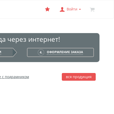
Войти
а через интернет!
И
ОФОРМЛЕНИЕ ЗАКАЗА
4.
е с подрамником
вся продукция
лаж
Фотобокс
Печать на баннере
я печать