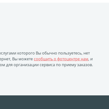
уклеты
Портрет ветерана
(упаковка)
Печать файлов
инки
 услугами которого Вы обычно пользуетесь, нет
очные
ернет, Вы можете
сообщить о фотоцентре нам
, и
атулка
ом для организации сервиса по приему заказов.
ла
ивающая футболка
ушка
й полк
 дневник
ать чертежей