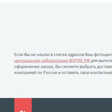
Замки с фотографией
Зажигалки
Украшени
Брошюры и каталоги
Меню для баров и ресто
Печать на пленке, наклейки
Печать на бэклите
Печать подарочных сертификатов
Холст-Декор
Бокс для карточек
Инстамагнит
Трюмо
Вышивка на бейсболке
Воздушные шары
П
Листовая печать
Плакат мечты
Фотограви
Если Вы не нашли в списке адресов Ваш фотоцен
Коробки для кружек
Коробки для тарелок
К
центральную лабораторию ФОТИС.РФ
для выполн
Фото на дереве
Светильник с фото
Космет
оформлении заказа, Вы сможете выбрать достав
Фотодневник
Оживающие фотографии
Пер
компанией по России и оставить свои контактны
Фото на пенокартоне в стиле love
Фотосветиль
Оживающий магнит
Оживающий холст
Ож
Оживающая детская метрика
Оживающая откр
Оживающие грамоты
Оживающий пазл
О
Фото на документы онлайн
Раскраски
Печа