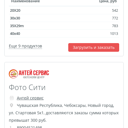
Наименование
Цена, руб
Наградные ленты
20X20
542
Фоторамки
30x30
772
Фотообложка для
35X29m
783
студенческого
40x40
1013
Фотообложка для
свидетельства
Еще 9 продуктов
Загрузить и заказать
Фототетради и
блокноты
Портфолио
Замки с фотографией
Фото Сити
Зажигалки
Украшение подвеска
Антей сервис
Латексная печать
Чувашская Республика
,
Чебоксары
,
Новый город,
Листовки и флаеры
ул. Стартовая 5к1, доставляются заказы сумма которых
превышат 300 руб.
Буклеты
89004521498