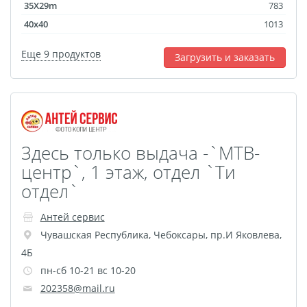
35X29m
783
Оживающий дневник
40x40
1013
Фото на документы
Еще 9 продуктов
онлайн
Загрузить и заказать
Раскраски
Печать документов
Печати, штампы и
факсимиле В РАЗ
Здесь только выдача -`МТВ-
Печать чертежей
центр`, 1 этаж, отдел `Ти
Круглые стикеры
отдел`
Прямоугольные
стикеры
Антей сервис
Фигурные стикеры
Чувашская Республика
,
Чебоксары
,
пр.И Яковлева,
4Б
Стикерпаки
пн-сб 10-21 вс 10-20
Оживающий торт
202358@mail.ru
Загрузка видео для AR