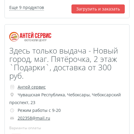
Листовая печать
Еще 9 продуктов
Загрузить и заказать
Плакат мечты
Фотогравировка
Табличка Instagram
Детская метрика
Валентинки
Здесь только выдача - Новый
Коробки для кружек
город, маг. Пятёрочка, 2 этаж
Коробки для тарелок
`Подарки`, доставка от 300
Коробки для футболок
руб.
Коробки для пазлов
Антей сервис
Сумки подарочные
Чувашская Республика
,
Чебоксары
,
Чебоксарский
Фото на дереве
проспект, 23
Светильник с фото
Режим работы с 9-20
Косметичка
202358@mail.ru
Детские футболки
Варианты оплаты
Этикетки на бутылку