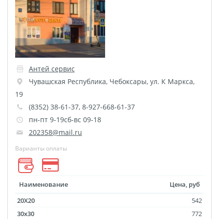
Печать на CD/DVD
Металлическая
пластина
Фото на медали
Коврик для мыши
Антей сервис
Фото на брелках
Чувашская Республика
,
Чебоксары
,
ул. К Маркса,
Фото на часах
19
Фото на подушке
(8352) 38-61-37, 8-927-668-61-37
Фото на галстуке
пн-пт 9-19сб-вс 09-18
Фото на фартуке
202358@mail.ru
Фото на сумке
Варианты оплаты
Фотомагниты
Фото на тарелке
Наименование
Цена, руб
Фото на кружках
20X20
542
Фото на футболках
30x30
772
Фото на бейсболке