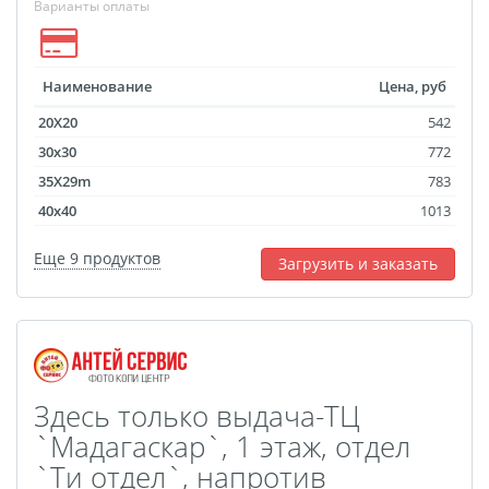
Варианты оплаты
Майки с символикой
Беларусь
TEST
Наименование
Цена, руб
Фото на холсте с
20X20
542
подрамником
30x30
772
Картины на холсте
35X29m
783
Оживающее письмо от
40x40
1013
деда Мороза
Еще 9 продуктов
Загрузить и заказать
Елочный шар с
оживающей фотограф
Оживающие
подарочные наборы
Календарь плакат
Здесь только выдача-ТЦ
оживающий
`Мадагаскар`, 1 этаж, отдел
Календарь перекидной
`Tи отдел`, напротив
оживающий