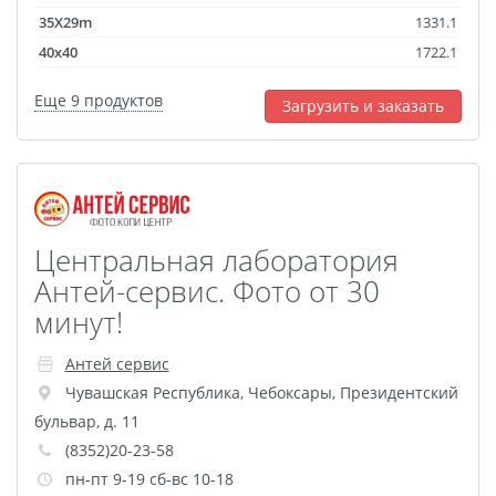
Оформление картин
35X29m
1331.1
Накатка Фото на ХДФ
40x40
1722.1
Фото в алюминиевом
Еще 9 продуктов
багете
Загрузить и заказать
Холст на пенокартоне
Фоторама с магнитами
Холст на ДВП
Латексная печать
Центральная лаборатория
Фотопечать на
Антей-сервис. Фото от 30
пластике
минут!
Картины на досках
Фотопечать на дереве
Антей сервис
Самоклеящийся винил
Чувашская Республика
,
Чебоксары
,
Президентский
бульвар, д. 11
Печать выкроек
(8352)20-23-58
Холст на конкурс
пн-пт 9-19 сб-вс 10-18
Фотопечать больших