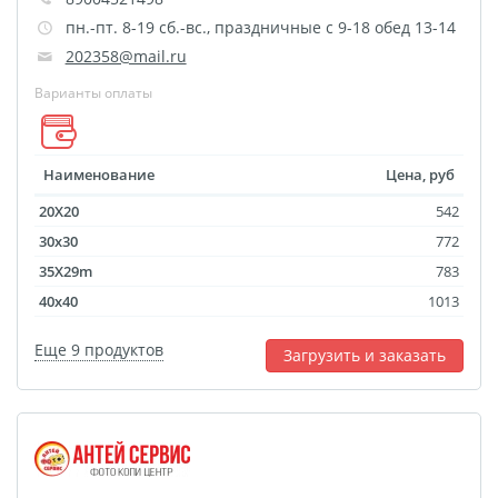
Брошюры и каталоги
пн.-пт. 8-19 сб.-вс., праздничные с 9-18 обед 13-14
Меню для баров и
202358@mail.ru
ресторанов
Варианты оплаты
Плакаты и постеры
Печать на баннере,
сетке
Наименование
Цена, руб
Печать на пленке,
20X20
542
наклейки
30x30
772
Печать на бэклите
35X29m
783
Печать на холсте
40x40
1013
Оформление картин
Еще 9 продуктов
Загрузить и заказать
Папки
Печать подарочных
сертификатов
Холст-Декор на
подрамнике