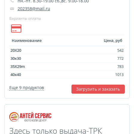
пн.-пт. 8.30-19.00 сб.,вс. 9.00-18.00
202358@mail.ru
Варианты оплаты
Наименование
Цена, руб
20X20
542
30x30
772
35X29m
783
40x40
1013
Еще 9 продуктов
Загрузить и заказать
Здесь только выдача-ТРК