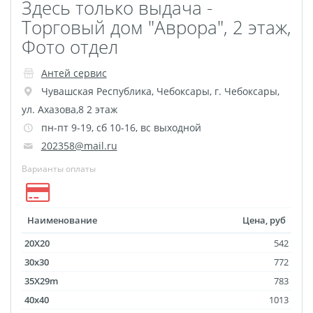
Здесь только выдача -
Выпускные виньетки
Торговый дом "Аврора", 2 этаж,
Рамки
Багет
Фото отдел
Портрет ветерана
Бокс для карточек
Антей сервис
Чувашская Республика
,
Чебоксары
,
г. Чебоксары,
Инстамагнит
Трюмо
ул. Ахазова,8 2 этаж
Для животных
пн-пт 9-19, сб 10-16, вс выходной
Фото на медальнице
202358@mail.ru
Коробки и пакеты
Варианты оплаты
(упаковка)
Вышивка на бейсболке
Воздушные шары
Наименование
Цена, руб
Портсигар
Портмоне
20X20
542
Расписание уроков
30x30
772
Фотокубик
35X29m
783
Печать файлов
40x40
1013