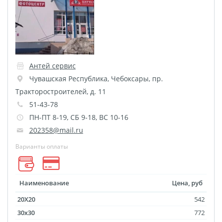
Оживающий магнит
Оживающий холст
Оживающая кружка
Оживающий брелок
Оживающая подушка
Антей сервис
Оживающая детская
Чувашская Республика
,
Чебоксары
,
пр.
метрика
Тракторостроителей, д. 11
Оживающая открытка
51-43-78
ПН-ПТ 8-19, СБ 9-18, ВС 10-16
Оживающий
202358@mail.ru
фотоколлаж
Варианты оплаты
Оживающий
бессмертный полк
Оживающие грамоты
Наименование
Цена, руб
Оживающий пазл
20X20
542
Оживающий фотокубик
30x30
772
Оживающая тарелка