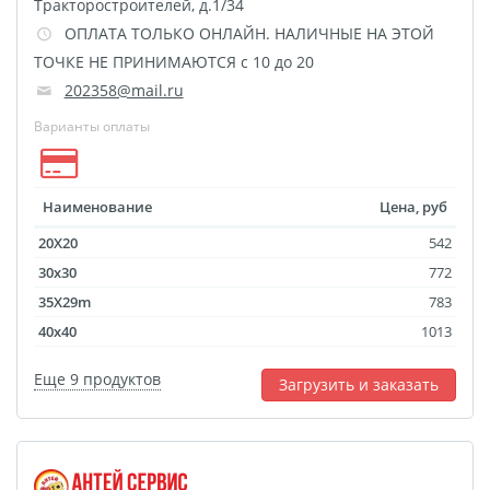
Наклейки для
Тракторостроителей, д.1/34
маркетплейсов
ОПЛАТА ТОЛЬКО ОНЛАЙН. НАЛИЧНЫЕ НА ЭТОЙ
ТОЧКЕ НЕ ПРИНИМАЮТСЯ с 10 до 20
Лазерная гравировка
202358@mail.ru
Подарочные
Варианты оплаты
сертификаты
3D-стикеры
Металлические
Наименование
Цена, руб
таблички
20X20
542
Фотокарточки в стиле
30x30
772
Инстакс
35X29m
783
Таблички и указатели
40x40
1013
Пресс-воллы
Бланки
Еще 9 продуктов
Фото на украшениях
Загрузить и заказать
Сувениры Новый год
Фотокарточки в стиле
Полароид