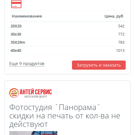
Фотошкатулка
Фотодневник
Наименование
Цена, руб
Оживающие
20X20
542
фотографии
30x30
772
Перекидной на
35X29m
783
подставке
40x40
1013
Спортивные бутылки
Еще 9 продуктов
Загрузить и заказать
Мини-стелла
Фото на пенокартоне в
стиле love
Фотосветильники
Маска с принтом
Фотостудия `Панорама`
Оживающие
скидки на печать от кол-ва не
фотографии
действуют
Оживающая футболка