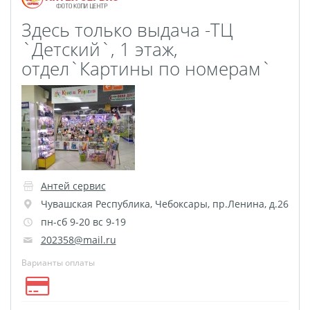
Игрушки с фото
Здесь только выдача -ТЦ
DTF-печать
`Детский`, 1 этаж,
Гирлянды с фото
отдел`Картины по номерам`
Календарь магнитный
Термокружки
Термосы
Грамоты
Дипломы
Благодарности
Листовки
Флаеры
Сертификаты
Антей сервис
Чувашская Республика
,
Чебоксары
,
пр.Ленина, д.26
пн-сб 9-20 вс 9-19
202358@mail.ru
Варианты оплаты