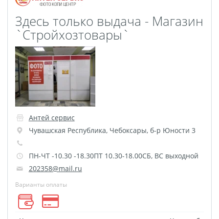
Футляр для CD/DVD
Здесь только выдача - Магазин
Костеры
Зеркала
`Стройхозтовары`
Фотокамни
Фотооткрытка
Грамоты и дипломы
Прикольные принты
Фотокристаллы
УФ печать на чехлах
Антей сервис
Открытки и
Чувашская Республика
,
Чебоксары
,
б-р Юности 3
приглашения
Рамки и шары водяные
ПН-ЧТ -10.30 -18.30ПТ 10.30-18.00СБ, ВС выходной
202358@mail.ru
Фотокарточки
Домовые таблички
Варианты оплаты
Наклейки и стикеры
Альбом брелок