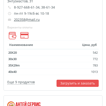
Энтузиастов, 31
Фотоколлаж
Визитки
8-927-668-61-34, 38-61-34
Календарь перекидной
пн-пт 9-19сб-вс 10-18
Календарь настольный
202358@mail.ru
домик
Варианты оплаты
Календари настенные с
блоком
Елочный шарик
Наименование
Цена, руб
(новогод. игрушки)
20X20
542
Календарь карманный
30x30
772
Письмо от Деда Мороза
35X29m
783
Таблички на
40x40
1013
автомобиль
Еще 9 продуктов
Загрузить и заказать
Номер на коляску
Конверты
Пластиковые карты
Флаги