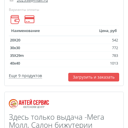
202358@mail.ru
Варианты оплаты
Наименование
Цена, руб
20X20
542
30x30
772
35X29m
783
40x40
1013
Еще 9 продуктов
Загрузить и заказать
Здесь только выдача -Мега
Молл, Салон бижутерии