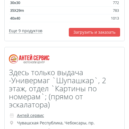
30x30
772
Оживающая трек
35X29m
783
пластинка
40x40
1013
Фреймы в фоторамках
Постеры с дизайном
Еще 9 продуктов
Загрузить и заказать
Ламинирование
Фотострипы
Фотокарточки в стиле
Инстаграм
Здесь только выдача
Гекса История
-Универмаг `Шупашкар`, 2
Календарь на холсте
этаж, отдел `Картины по
Новогодние мешки для
номерам`; (прямо от
подарков
эскалатора)
Школьный дневник
Сшивка документов
Антей сервис
Бейджи
Чувашская Республика
,
Чебоксары
,
пр.