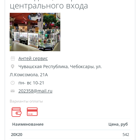
центрального входа
Оживающие визитки
Календарь отрывной
оживающий
Фотокнига 56
Spotify Glass
ДЕМО ДЕМО
Антей сервис
Рекламные конструкции
Чувашская Республика
,
Чебоксары
,
ул.
Обложки для авто
Л.Комсомола, 21А
документов
пн- вс 10-21
Дизайн фотокниг
202358@mail.ru
Фото на носках
Варианты оплаты
Таблички на дверь
Сертификат
Наименование
Цена, руб
вакцинации
20X20
542
Фото на толстовках