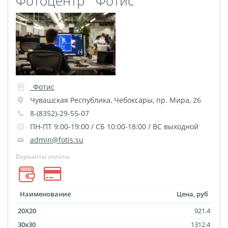
Фотоцентр `Фотис`
Пластификация
Фотопостер
Печать на
самоклеящемся виниле
Фото на стекле и
акриле
_Фотис
Печать на баннере
Чувашская Республика
,
Чебоксары
,
пр. Мира, 26
Фотообои
Трафареты
8-(8352)-29-55-07
ПН-ПТ 9:00-19:00 / СБ 10:00-18:00 / ВС выходной
Печать на прозрачной
admin@fotis.su
пленке
Варианты оплаты
Рекламные конструкции
Напольная графика
Широкоформатное
Наименование
Цена, руб
ламинирование
20X20
921.4
Изготовление баннеров
30x30
1312.4