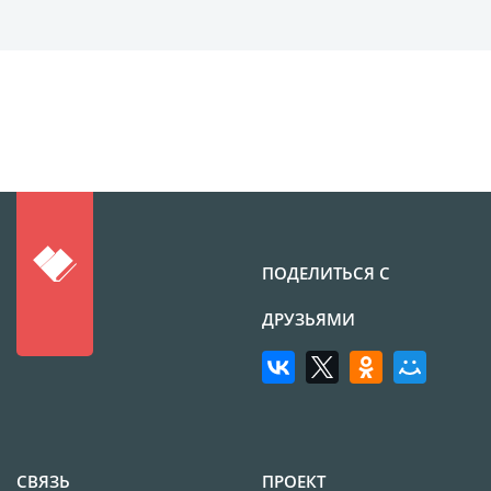
Наградные ленты
Фоторамки
Фотообложка для
студенческого
Фотообложка для
свидетельства
Фототетради и
блокноты
Портфолио
ПОДЕЛИТЬСЯ С
Замки с фотографией
ДРУЗЬЯМИ
Зажигалки
Украшение подвеска
Латексная печать
Листовки и флаеры
Буклеты
СВЯЗЬ
ПРОЕКТ