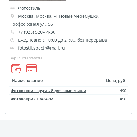
Фотоколлаж
Визитки
Фотостиль
Календарь перекидной
Москва
,
Москва
,
м. Новые Черемушки,
Календарь настольный
Профсоюзная ул., 56
домик
+7 (925) 520-44-30
Календари настенные с
Ежедневно с 10:00 до 21:00, без перерыва
блоком
fotostil.spectr@mail.ru
Елочный шарик
Варианты оплаты
(новогод. игрушки)
Календарь карманный
Наименование
Цена, руб
Письмо от Деда Мороза
Фотоковрик круглый для комп мыши
490
Таблички на
Фотоковрик 19X24 см.
490
автомобиль
Номер на коляску
Конверты
Пластиковые карты
Флаги