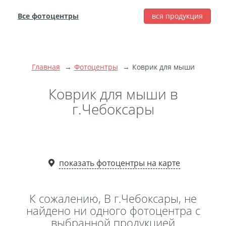
Все фотоцентры
вся продукция
города
Печать фотографий
Фотокниги
Главная
Фотоцентры
Коврик для мыши
Широкоформатная
печать
Коврик для мыши в
Фото на холсте с
г.Чебоксары
подрамником
Фото на пенокартоне
Модульные картины
Мультипанно
показать фотоцентры на карте
Фото на холсте без
подрамника
К сожалению, В г.Чебоксары, не
Фотоколлаж
Фотобокс
найдено ни одного фотоцентра с
выбранной продукцией
Дибонд