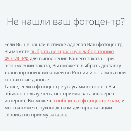
Футляр для CD/DVD
Костеры
Зеркала
Не нашли ваш фотоцентр?
Фотокамни
Фотооткрытка
Грамоты и дипломы
Если Вы не нашли в списке адресов Ваш фотоцентр,
Прикольные принты
Вы можете
выбрать центральную лабораторию
ФОТИС.РФ
для выполнения Вашего заказа. При
Фотокристаллы
оформлении заказа, Вы сможете выбрать доставку
УФ печать на чехлах
транспортной компанией по России и оставить свои
Открытки и
контактные данные.
приглашения
Также, если в фотоцентре услугами которого Вы
Рамки и шары водяные
обычно пользуетесь, нет приема заказов через
интернет, Вы можете
сообщить о фотоцентре нам
, и
Фотокарточки
мы свяжемся с руководством для организации
Домовые таблички
сервиса по приему заказов.
Наклейки и стикеры
Альбом брелок