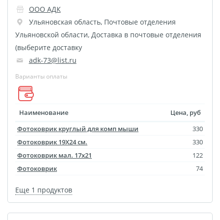
ООО АДК
размеров
Ульяновская область
,
Почтовые отделения
Портреты в стиле
Ульяновской области
,
Доставка в почтовые отделения
Картины на холсте
(выберите доставку
Печать чертежей
adk-73@list.ru
Холст настольный с
Варианты оплаты
мольбертом
Roll up
Фото на холсте с карт.
Наименование
Цена, руб
осн. УФ
Фотоковрик круглый для комп мыши
330
Пресс-воллы
Фотоковрик 19X24 см.
330
Флип-Флоп портрет
Фотоковрик мал. 17х21
122
Фото на металле
Фотоковрик
74
Печать наклеек
Еще 1 продуктов
Печать на ПВХ пластике
Фотопазл