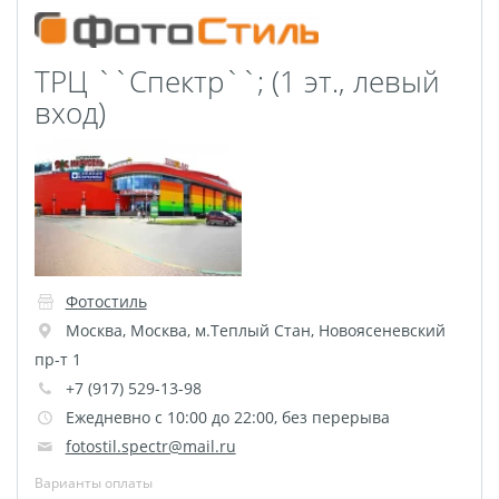
Печать на CD/DVD
Металлическая
ТРЦ ``Спектр``; (1 эт., левый
пластина
вход)
Фото на медали
Коврик для мыши
Фото на брелках
Фото на часах
Фото на подушке
Фото на галстуке
Фото на фартуке
Фотостиль
Москва
,
Москва
,
м.Теплый Стан, Новоясеневский
Фото на сумке
пр-т 1
Фотомагниты
+7 (917) 529-13-98
Фото на тарелке
Ежедневно с 10:00 до 22:00, без перерыва
Фото на кружках
fotostil.spectr@mail.ru
Фото на футболках
Варианты оплаты
Фото на бейсболке