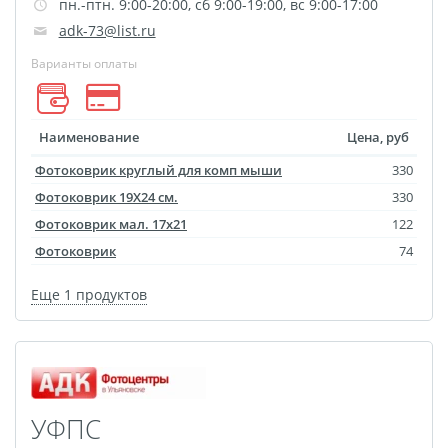
пн.-птн. 9:00-20:00, сб 9:00-19:00, вс 9:00-17:00
Оформление картин
adk-73@list.ru
Накатка Фото на ХДФ
Фото в алюминиевом
Варианты оплаты
багете
Холст на пенокартоне
Наименование
Цена, руб
Фоторама с магнитами
Фотоковрик круглый для комп мыши
330
Холст на ДВП
Фотоковрик 19X24 см.
330
Латексная печать
Фотоковрик мал. 17х21
122
Фотопечать на
Фотоковрик
74
пластике
Еще 1 продуктов
Картины на досках
Фотопечать на дереве
Самоклеящийся винил
Печать выкроек
Холст на конкурс
УФПС
Фотопечать больших