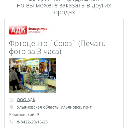
но вы можете заказать в других
Пластификация
городах:
Фотопостер
Печать на
самоклеящемся виниле
Фото на стекле и
Фотоцентр `Союз` (Печать
акриле
фото за 3 часа)
Печать на баннере
Фотообои
Трафареты
Печать на прозрачной
пленке
Рекламные конструкции
Напольная графика
ООО АДК
Широкоформатное
Ульяновская область
,
Ульяновск
,
пр-т
ламинирование
Ульяновский, 9
Изготовление баннеров
8-8422-20-16-23