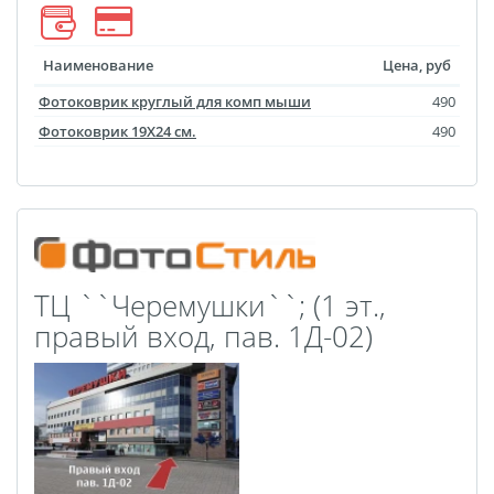
Фото на чехле телефона
Фото на значке
Наименование
Цена, руб
Фотосъемка в студии
Фотоковрик круглый для комп мыши
490
Сланцы
Фотоковрик 19X24 см.
490
Бессмертный полк
Ритуальная керамика
Полотенце с именем
Обложка для
документов
ТЦ ``Черемушки``; (1 эт.,
Брелок Госномер
правый вход, пав. 1Д-02)
Кухонные
принадлежности
Фото на стеклянной
рамке
Календарь-плакат