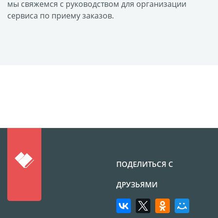
Оформление картин
мы свяжемся с руководством для организации
сервиса по приему заказов.
Накатка Фото на ХДФ
Фото в алюминиевом
багете
Холст на пенокартоне
Фоторама с магнитами
Холст на ДВП
Латексная печать
Фотопечать на
пластике
Картины на досках
Фотопечать на дереве
ПОДЕЛИТЬСЯ С
Самоклеящийся винил
ДРУЗЬЯМИ
Печать выкроек
Холст на конкурс
Фотопечать больших