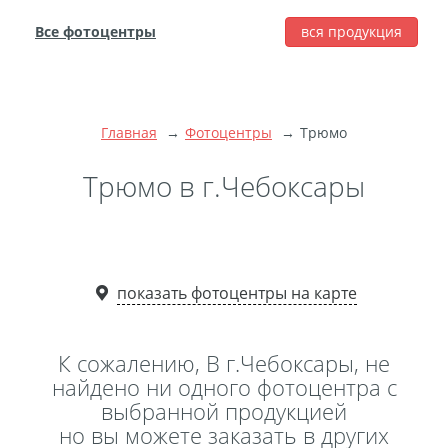
Все фотоцентры
вся продукция
города
Печать фотографий
Фотокниги
Главная
Фотоцентры
Трюмо
Широкоформатная
печать
Трюмо в г.Чебоксары
Фото на холсте с
подрамником
Фото на пенокартоне
показать фотоцентры на карте
Модульные картины
Мультипанно
Фото на холсте без
К сожалению, В г.Чебоксары, не
подрамника
найдено ни одного фотоцентра с
выбранной продукцией
Фотоколлаж
Фотобокс
но вы можете заказать в других
Дибонд