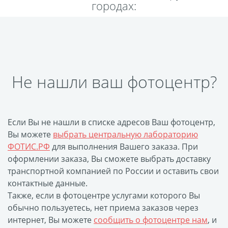
городах:
Пластификация
Фотопостер
Печать на
самоклеящемся виниле
Фото на стекле и
Не нашли ваш фотоцентр?
акриле
Печать на баннере
Фотообои
Трафареты
Если Вы не нашли в списке адресов Ваш фотоцентр,
Печать на прозрачной
Вы можете
выбрать центральную лабораторию
пленке
ФОТИС.РФ
для выполнения Вашего заказа. При
Рекламные конструкции
оформлении заказа, Вы сможете выбрать доставку
транспортной компанией по России и оставить свои
Напольная графика
контактные данные.
Широкоформатное
Также, если в фотоцентре услугами которого Вы
ламинирование
обычно пользуетесь, нет приема заказов через
Изготовление баннеров
интернет, Вы можете
сообщить о фотоцентре нам
, и