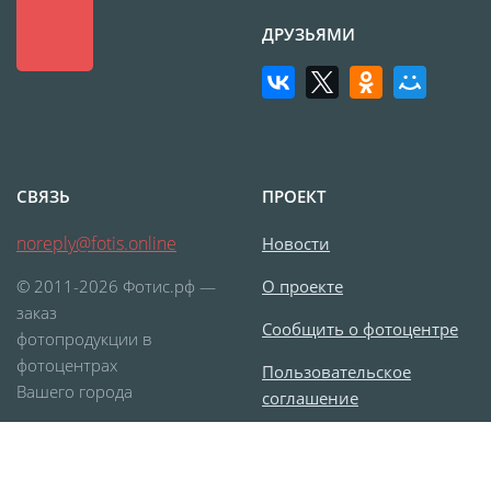
Наградные ленты
ДРУЗЬЯМИ
Фоторамки
Фотообложка для
студенческого
Фотообложка для
свидетельства
СВЯЗЬ
ПРОЕКТ
Фототетради и
блокноты
noreply@fotis.online
Новости
Портфолио
© 2011-2026 Фотис.рф —
О проекте
Замки с фотографией
заказ
Сообщить о фотоцентре
Зажигалки
фотопродукции в
фотоцентрах
Украшение подвеска
Пользовательское
Вашего города
соглашение
Латексная печать
Листовки и флаеры
Согласие на обработку
Буклеты
персональных данных