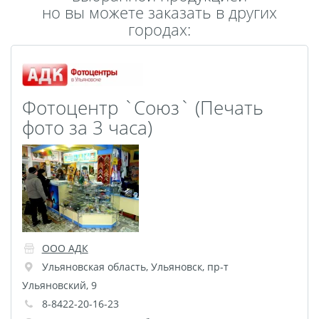
но вы можете заказать в других
Пластификация
городах:
Фотопостер
Печать на
самоклеящемся виниле
Фото на стекле и
Фотоцентр `Союз` (Печать
акриле
фото за 3 часа)
Печать на баннере
Фотообои
Трафареты
Печать на прозрачной
пленке
Рекламные конструкции
Напольная графика
ООО АДК
Широкоформатное
Ульяновская область
,
Ульяновск
,
пр-т
ламинирование
Ульяновский, 9
Изготовление баннеров
8-8422-20-16-23