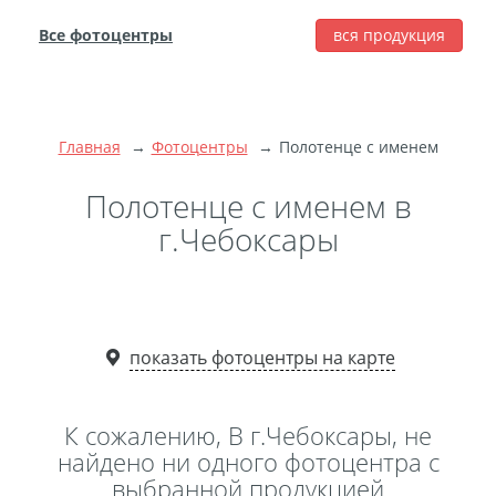
Все фотоцентры
вся продукция
города
Печать фотографий
Фотокниги
Главная
Фотоцентры
Полотенце с именем
Широкоформатная
печать
Полотенце с именем в
Фото на холсте с
г.Чебоксары
подрамником
Фото на пенокартоне
Модульные картины
Мультипанно
показать фотоцентры на карте
Фото на холсте без
подрамника
К сожалению, В г.Чебоксары, не
Фотоколлаж
Фотобокс
найдено ни одного фотоцентра с
выбранной продукцией
Дибонд