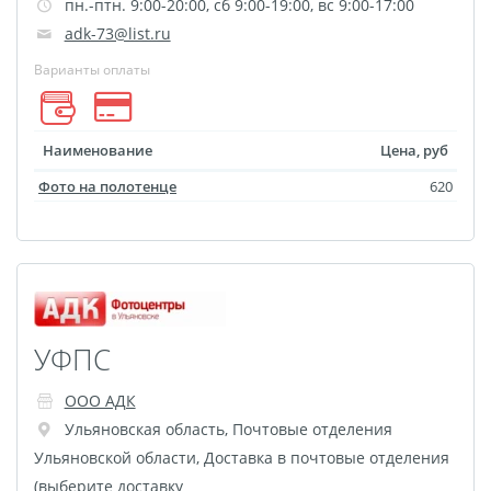
пн.-птн. 9:00-20:00, сб 9:00-19:00, вс 9:00-17:00
Оформление картин
adk-73@list.ru
Накатка Фото на ХДФ
Фото в алюминиевом
Варианты оплаты
багете
Холст на пенокартоне
Наименование
Цена, руб
Фоторама с магнитами
Фото на полотенце
620
Холст на ДВП
Латексная печать
Фотопечать на
пластике
Картины на досках
УФПС
Фотопечать на дереве
Самоклеящийся винил
ООО АДК
Печать выкроек
Ульяновская область
,
Почтовые отделения
Холст на конкурс
Ульяновской области
,
Доставка в почтовые отделения
Фотопечать больших
(выберите доставку