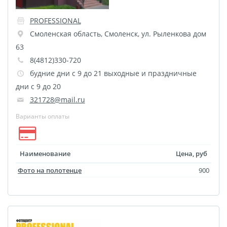
Печать на CD/DVD
Металлическая
PROFESSIONAL
пластина
Смоленская область
,
Смоленск
,
ул. Рыленкова дом
63
Фото на медали
8(4812)330-720
Коврик для мыши
будние дни с 9 до 21 выходные и праздничные
Фото на брелках
дни с 9 до 20
Фото на часах
321728@mail.ru
Фото на подушке
Варианты оплаты
Фото на галстуке
Фото на фартуке
Фото на сумке
Наименование
Цена, руб
Фотомагниты
Фото на полотенце
900
Фото на тарелке
Фото на кружках
Фото на футболках
Фото на бейсболке