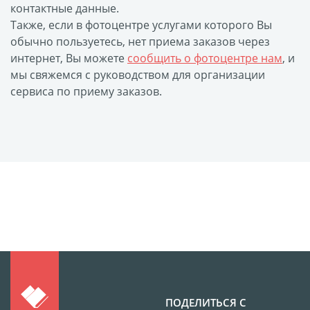
контактные данные.
Футляр для CD/DVD
Также, если в фотоцентре услугами которого Вы
Костеры
Зеркала
обычно пользуетесь, нет приема заказов через
интернет, Вы можете
сообщить о фотоцентре нам
, и
Фотокамни
мы свяжемся с руководством для организации
Фотооткрытка
сервиса по приему заказов.
Грамоты и дипломы
Прикольные принты
Фотокристаллы
УФ печать на чехлах
Открытки и
приглашения
Рамки и шары водяные
Фотокарточки
Домовые таблички
Наклейки и стикеры
Альбом брелок
ПОДЕЛИТЬСЯ С