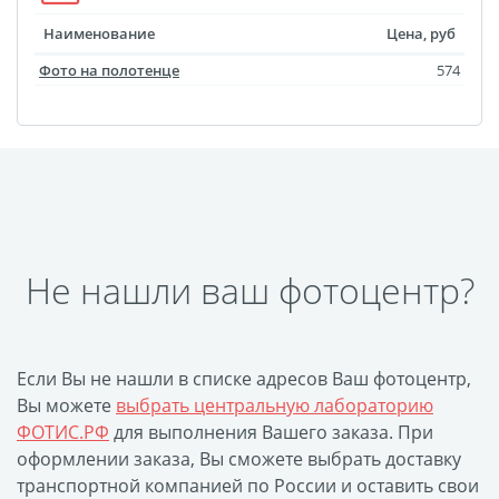
Фотоколлаж
Визитки
Наименование
Цена, руб
Календарь перекидной
Фото на полотенце
574
Календарь настольный
домик
Календари настенные с
блоком
Елочный шарик
(новогод. игрушки)
Календарь карманный
Не нашли ваш фотоцентр?
Письмо от Деда Мороза
Таблички на
автомобиль
Если Вы не нашли в списке адресов Ваш фотоцентр,
Номер на коляску
Вы можете
выбрать центральную лабораторию
ФОТИС.РФ
для выполнения Вашего заказа. При
Конверты
оформлении заказа, Вы сможете выбрать доставку
Пластиковые карты
транспортной компанией по России и оставить свои
Флаги