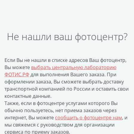
Печать на CD/DVD
Металлическая
пластина
Фото на медали
Не нашли ваш фотоцентр?
Коврик для мыши
Фото на брелках
Фото на часах
Если Вы не нашли в списке адресов Ваш фотоцентр,
Фото на подушке
Вы можете
выбрать центральную лабораторию
Фото на галстуке
ФОТИС.РФ
для выполнения Вашего заказа. При
Фото на фартуке
оформлении заказа, Вы сможете выбрать доставку
транспортной компанией по России и оставить свои
Фото на сумке
контактные данные.
Фотомагниты
Также, если в фотоцентре услугами которого Вы
Фото на тарелке
обычно пользуетесь, нет приема заказов через
Фото на кружках
интернет, Вы можете
сообщить о фотоцентре нам
, и
Фото на футболках
мы свяжемся с руководством для организации
сервиса по приему заказов.
Фото на бейсболке