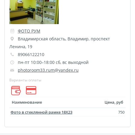
размеров
Портреты в стиле
Картины на холсте
ФОТО РУМ
Печать чертежей
Владимирская область
,
Владимир
,
проспект
Холст настольный с
Ленина, 19
мольбертом
89066122210
Roll up
пн-пт 10:00–18:00 сб, вс выходной
Фото на холсте с карт.
photoroom33.rum@yandex.ru
осн. УФ
Варианты оплаты
Пресс-воллы
Флип-Флоп портрет
Наименование
Цена, руб
Фото на металле
Печать наклеек
Фото в стеклянной рамке 18Х23
750
Печать на ПВХ пластике
Фотопазл