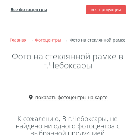
Все фотоцентры
вся продукция
города
Печать фотографий
Фотокниги
Главная
Фотоцентры
Фото на стеклянной рамке
Широкоформатная
печать
Фото на стеклянной рамке в
Фото на холсте с
г.Чебоксары
подрамником
Фото на пенокартоне
Модульные картины
Мультипанно
показать фотоцентры на карте
Фото на холсте без
подрамника
К сожалению, В г.Чебоксары, не
Фотоколлаж
Фотобокс
найдено ни одного фотоцентра с
выбранной продукцией
Дибонд