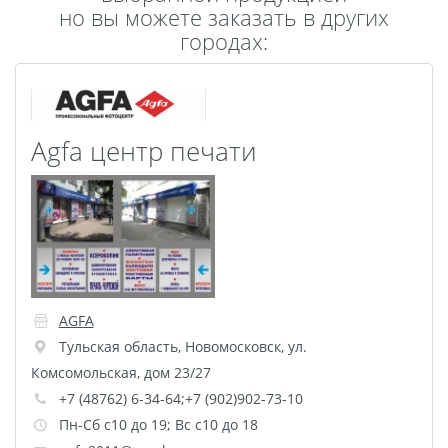
но вы можете заказать в других
Пластификация
городах:
Фотопостер
Печать на
самоклеящемся виниле
Фото на стекле и
Agfa центр печати
акриле
Печать на баннере
Фотообои
Трафареты
Печать на прозрачной
пленке
Рекламные конструкции
AGFA
Напольная графика
Тульская область
,
Новомосковск
,
ул.
Широкоформатное
Комсомольская, дом 23/27
ламинирование
+7 (48762) 6-34-64;+7 (902)902-73-10
Изготовление баннеров
Пн-Сб с10 до 19; Вс с10 до 18