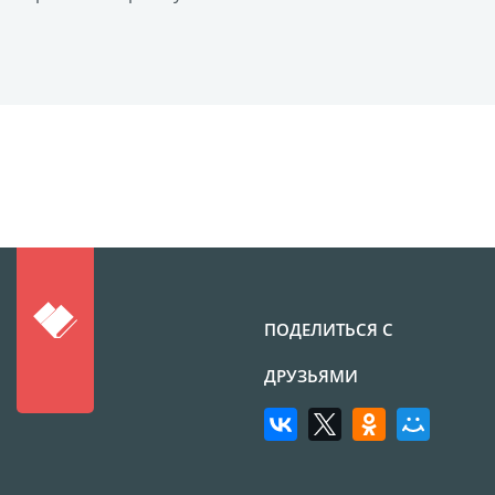
Фото на чехле телефона
Фото на значке
Фотосъемка в студии
Сланцы
Бессмертный полк
Ритуальная керамика
Полотенце с именем
Обложка для
документов
Брелок Госномер
ПОДЕЛИТЬСЯ С
Кухонные
ДРУЗЬЯМИ
принадлежности
Фото на стеклянной
рамке
Календарь-плакат