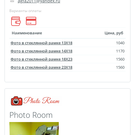
agfa2011@yandex.ru
Оформление картин
Накатка Фото на ХДФ
Варианты оплаты
Фото в алюминиевом
багете
Наименование
Цена, руб
Холст на пенокартоне
Фото в стеклянной рамке 13Х18
1040
Фоторама с магнитами
Фото в стеклянной рамке 14Х18
1170
Холст на ДВП
Фото в стеклянной рамке 18Х23
1560
Латексная печать
Фото в стеклянной рамке 23Х18
1560
Фотопечать на
пластике
Картины на досках
Фотопечать на дереве
Самоклеящийся винил
Photo Room
Печать выкроек
Холст на конкурс
Фотопечать больших