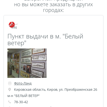
но вы можете заказать в других
Пластификация
городах:
Фотопостер
Печать на
самоклеящемся виниле
Фото на стекле и
Пункт выдачи в м. "Белый
акриле
ветер"
Печать на баннере
Фотообои
Трафареты
Печать на прозрачной
пленке
Рекламные конструкции
Напольная графика
Фото-Лэнд
Широкоформатное
Кировская область
,
Киров
,
ул. Преображенская 26
ламинирование
м-н "БЕЛЫЙ ВЕТЕР"
Изготовление баннеров
78-30-42