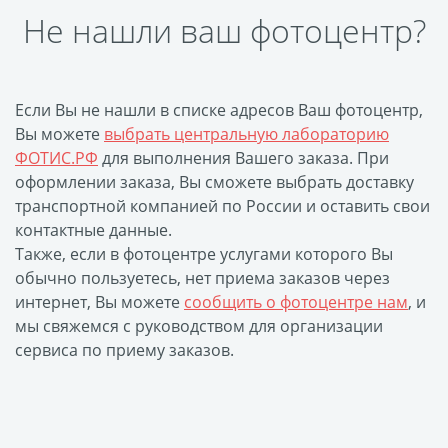
Не нашли ваш фотоцентр?
размеров
Портреты в стиле
Картины на холсте
Если Вы не нашли в списке адресов Ваш фотоцентр,
Печать чертежей
Вы можете
выбрать центральную лабораторию
Холст настольный с
ФОТИС.РФ
для выполнения Вашего заказа. При
мольбертом
оформлении заказа, Вы сможете выбрать доставку
Roll up
транспортной компанией по России и оставить свои
Фото на холсте с карт.
контактные данные.
Также, если в фотоцентре услугами которого Вы
осн. УФ
обычно пользуетесь, нет приема заказов через
Пресс-воллы
интернет, Вы можете
сообщить о фотоцентре нам
, и
Флип-Флоп портрет
мы свяжемся с руководством для организации
Фото на металле
сервиса по приему заказов.
Печать наклеек
Печать на ПВХ пластике
Фотопазл