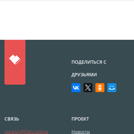
Печать на CD/DVD
Металлическая
пластина
Фото на медали
Коврик для мыши
Фото на брелках
Фото на часах
ПОДЕЛИТЬСЯ С
Фото на подушке
Фото на галстуке
ДРУЗЬЯМИ
Фото на фартуке
Фото на сумке
Фотомагниты
Фото на тарелке
Фото на кружках
СВЯЗЬ
ПРОЕКТ
Фото на футболках
noreply@fotis.online
Новости
Фото на бейсболке