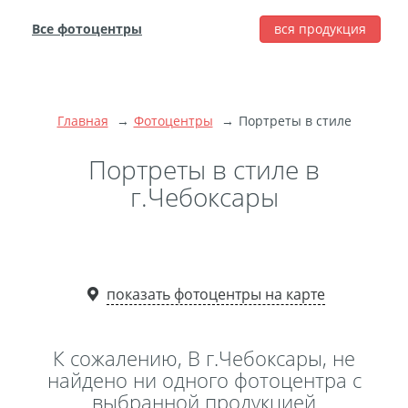
Все фотоцентры
вся продукция
города
Печать фотографий
Фотокниги
Главная
Фотоцентры
Портреты в стиле
Широкоформатная
печать
Портреты в стиле в
Фото на холсте с
г.Чебоксары
подрамником
Фото на пенокартоне
Модульные картины
Мультипанно
показать фотоцентры на карте
Фото на холсте без
подрамника
К сожалению, В г.Чебоксары, не
Фотоколлаж
Фотобокс
найдено ни одного фотоцентра с
выбранной продукцией
Дибонд